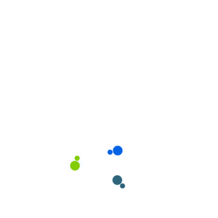
A Covigiene – Produtos de Higiene e
Limpeza, Lda. é o local de referência para
quem procura produtos de qualidade,
preços competitivos e um atendimento
personalizado.