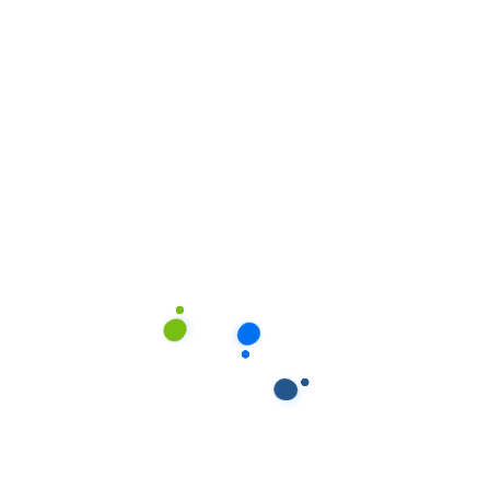
Hazard Analysis and Critica
Perigos e Controlo de Pon
gestão de segurança alime
analisar as diversas etapa
analisando os perigos pot
consumidores, determinan
controlar esses perigos at
controlo.
HA = Análise de perigos
CCP = Pontos Críticos de 
HAZARD = Perigo