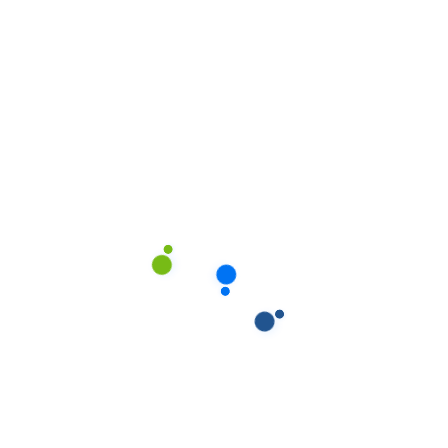
 Ambiental
,
Higiene e Ambiente
Higiene Ambiental
,
Higiene e A
 FRESH. Ambientador
Ambi Sense Ninfa 3
o de alto rendimento