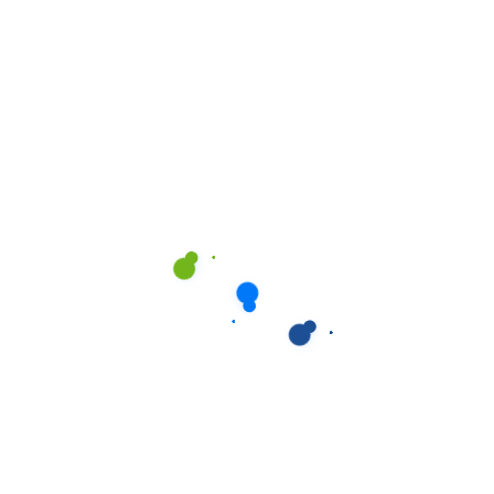
utenção e Complementos
,
Manutenção e Complemen
Tratamento de Piscina
Tratamento de Piscina
ILPOOL ALGAE SÚPER.
THOMILPOOL FLOC H
er algicida líquido
Floculante líquid
ratamentos de ch
eliminador de impu