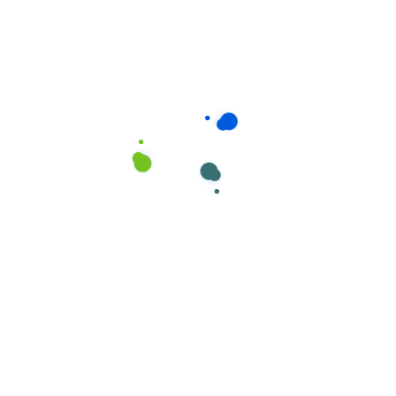
Consumíveis de Higiene e Limpeza
,
Mopas de Abrilhantar
Mopa MICROFIBRA -45 c/ armação plástica
da marca Cisne