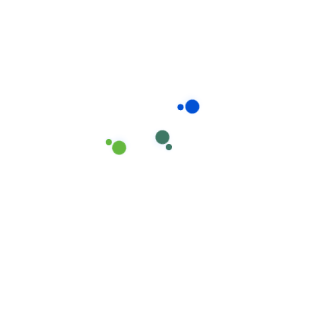
Consumíveis de Higiene e Limpeza
,
Esfregonas de Algodão e
Sinteticos
Esfregonas marca Cisne em Algodão
Branco Extra, nº 18