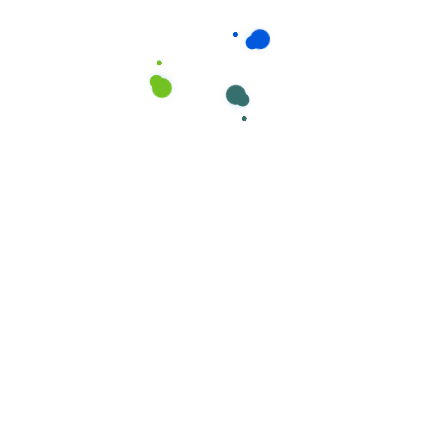
Limpadores Específicos
,
Limpeza superficies
AMONIA FRESH. Produto limpeza
amoniacado multisuperfícies