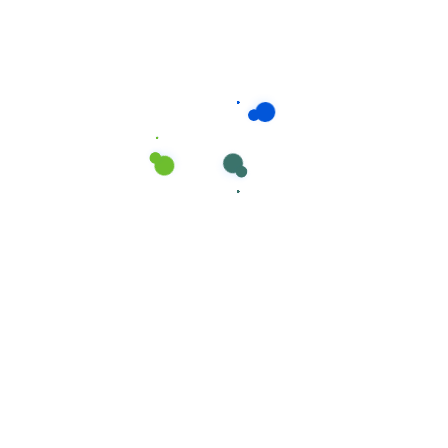
Consumíveis de Higiene e Limpeza
,
Panos
Pano MICROFIBRA multiusos Branco