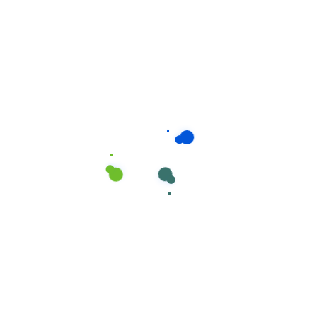
Desengordurantes
,
Limpeza superficies
C-2000 Scrub 4L