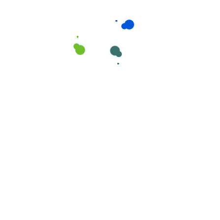
Complementos
,
Lavandarias
APRESTO PROFISSIONAL restauração e
roupa de festas