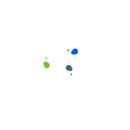
Consumíveis de Higiene e Limpeza
,
Esfregonas
Esfregonas marca Cisne em MICROFIBRA nº
50 Azul e Branco