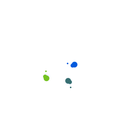
Consumíveis de Higiene e Limpeza
,
Esfregonas de Algodão e
Sinteticos
Esfregonas marca Cisne em Algodão
Branco fino, nº 88