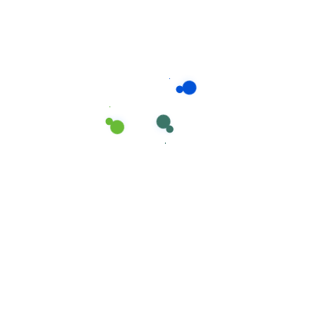
Consumíveis de Higiene e Limpeza
,
Mopas Wet de Microfibra
Recarga Mopa Wet MICROFIBRA