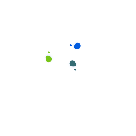
Consumíveis de Higiene e Limpeza
,
Mopas Industrial de Microfibra
Mopa MICROFIBRA Industrial com Banda
(18/C) Amarela da Cisne