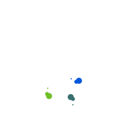
Limpadores Gerais
,
Limpeza superficies
LIMPADOR MULTIUSOS Fórmula Rápida e
Rentável