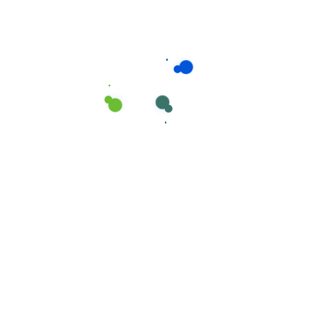
Consumíveis de Higiene e Limpeza
,
Mopas Industrial de Microfibra
Mopa MICROFIBRA Industrial com Banda
(18/C) Vermelha da Cisne