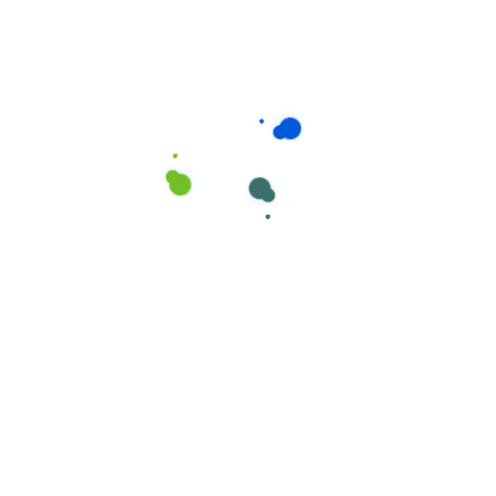
Consumíveis de Higiene e Limpeza
,
Esfregonas
Esfregonas marca Cisne em MICROFIBRA nº
1 Branco