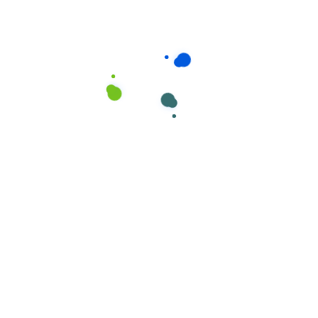
Consumíveis de Higiene e Limpeza
,
Esfregonas de Algodão e
Sinteticos
Esfregonas Sinteticas de bandas
“SPUNLACE” da marca Cisne