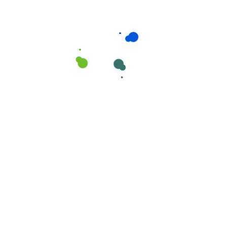
Consumíveis de Higiene e Limpeza
,
Esfregonas
Esfregonas marca Cisne em MICROFIBRA nº
50 Azul e Branco