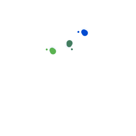
Consumíveis de Higiene e Limpeza
,
Mopas Industrial de Microfibra
Mopa MICROFIBRA Industrial com Banda
(18/C) Vermelha da Cisne