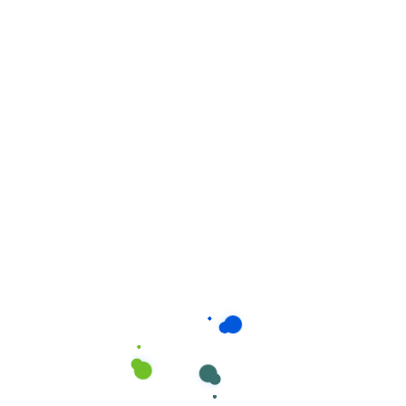
Higiene e Ambiente
,
Higiene Pessoal
Bacteromil Jabón 4L