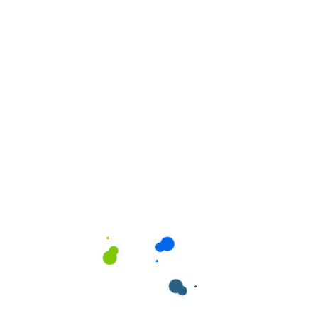
 Chão Neutro
,
Manutenção
,
ratamento de Pavimentos
-NEUTRAL. Produto
Lava Chão Neutro
,
Manuten
impeza neutro de
Tratamento de Paviment
mentos aroma LIMÃO
BIO-NEUTRAL. Prod
limpeza neutro 
pavimentos aroma 