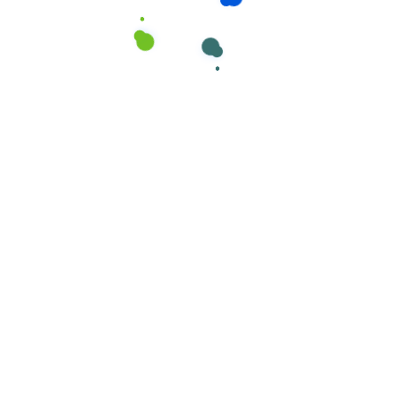
Preparação
,
Preparação e Tratamentos
,
Tratamento de
Pavimentos
Cover 4L