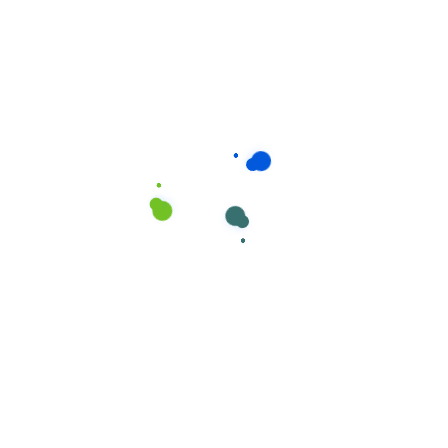
Consumíveis de Higiene e Limpeza
,
Esfregonas de Algodão e
Sinteticos
Esfregonas marca Cisne em Algodão Crú,
nº 5