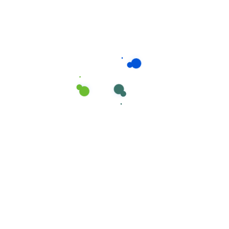
Consumíveis de Higiene e Limpeza
,
Esfregonas
Esfregonas marca Cisne em MICROFIBRA nº
1 Branco