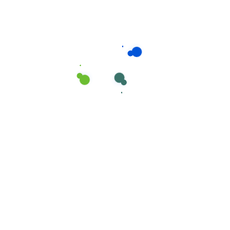
Consumíveis de Higiene e Limpeza
,
Esfregonas
Esfregonas marca Cisne em MICROFIBRA nº
70 Amarelo e Branco