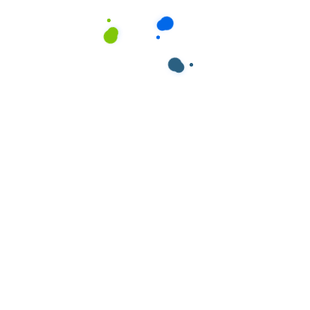
Lava -Louças Manual
,
Louças
Kony 800g