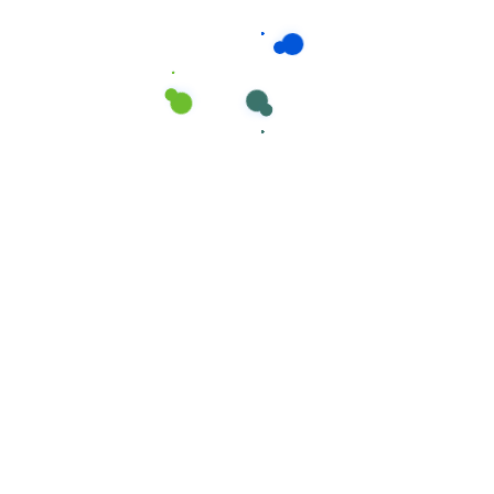
Limpadores Específicos
,
Limpeza superficies
LIMPA-VIDROS PROFISSIONAL Aroma -Coco-