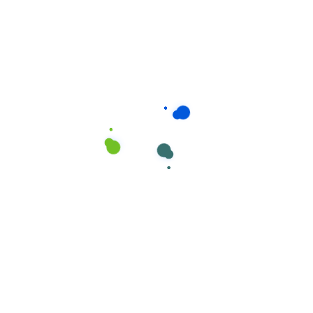
Consumíveis de Higiene e Limpeza
,
Esfregonas
Esfregonas marca Cisne em MICROFIBRA nº
60 Vermelho e Branco