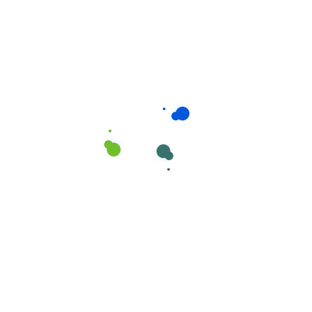
Consumíveis de Higiene e Limpeza
,
Mopas Industrial de Microfibra
Mopa MICROFIBRA Industrial com Banda
(18/C) Amarela da Cisne