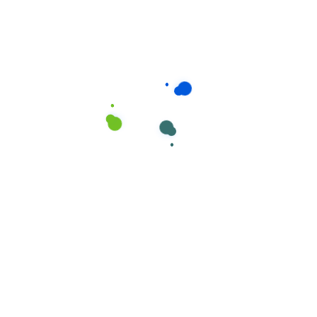
Lava Chão Neutro
,
Manutenção
,
Tratamento de Pavimentos
BIO-NEUTRAL. Produto limpeza neutro de
pavimentos aroma MAÇÃ