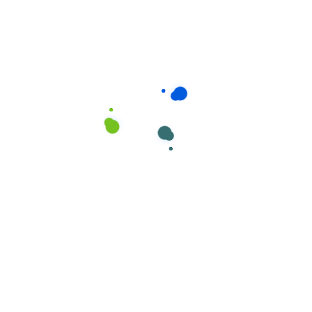
Higiene e Ambiente
,
Higiene Pessoal
SUMO Supergel Pro 4kg