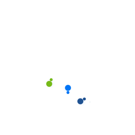
omóveis
,
Canal Profissional
Automóveis
,
Canal Profissi
O CHAMPÔ NEUTRO
SUMO HYDRO-PRESS 
xima efectividade
Instantâneo
testada
Hidrolimpadoras-B