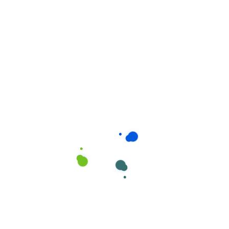
Automóveis
,
Canal Profissional
SUMO PREWASH PRO. Detergente pré-