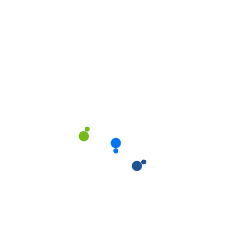
uto Serviço
,
Automóveis
Auto Serviço
,
Automóvei
 Auto Alumin 750ml
SUMO Auto Crystal 
Frontal