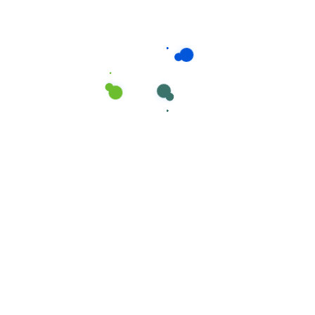
Auto Serviço
,
Automóveis
SUMO Auto Alumin 4L Frontal