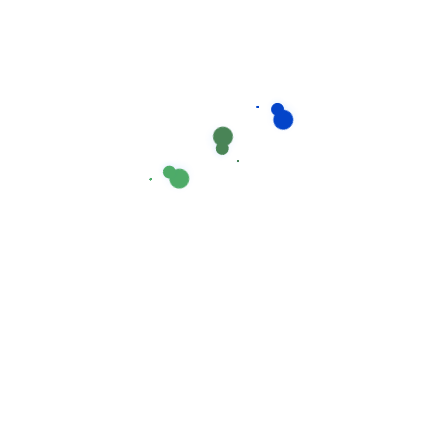
Lava -Louças Manual
,
Louças
DioLOIÇA Super detergente manual